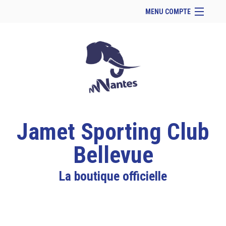
MENU COMPTE
Accueil
Site Web du club
Facebook
Se connecter
Panier (
vide
)
Jamet Sporting Club
Bellevue
La boutique officielle