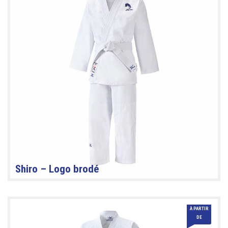
Shiro – Logo brodé
À PARTIR
45 €
DE