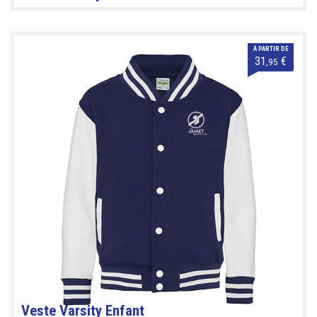
À PARTIR DE
31
€
,95
Veste Varsity Enfant