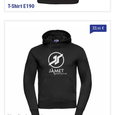
T-Shirt E190
33
€
,95