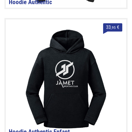
Hoodie Authentic
33
€
,95
Hoodie Authentic Enfant