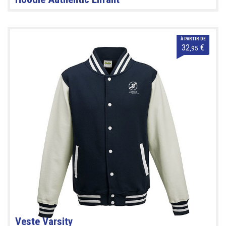
À PARTIR DE
32
€
,95
Veste Varsity