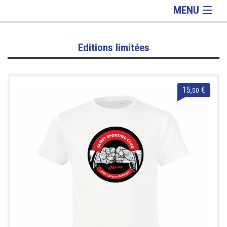
MENU
Lifestyle
Editions limitées
Homme
Femme
Enfant
15
€
,50
Equipements
Informations