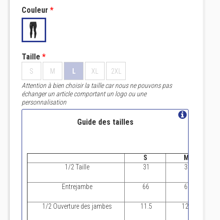
Couleur
*
Taille
*
S
M
L
XL
2XL
Attention à bien choisir la taille car nous ne pouvons pas
échanger un article comportant un logo ou une
personnalisation
Guide des tailles
S
M
1/2 Taille
31
33
Entrejambe
66
67
1/2 Ouverture des jambes
11.5
12.5