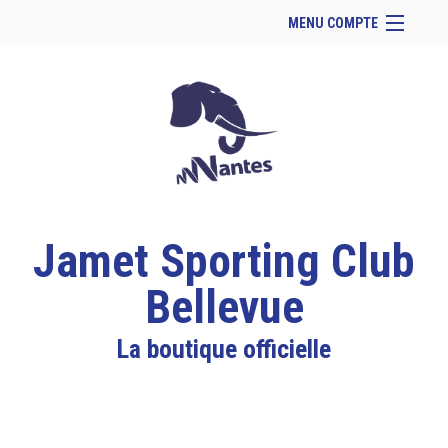
MENU COMPTE
Accueil
Site Web du club
Facebook
Se connecter
Panier (
vide
)
Jamet Sporting Club
Bellevue
La boutique officielle