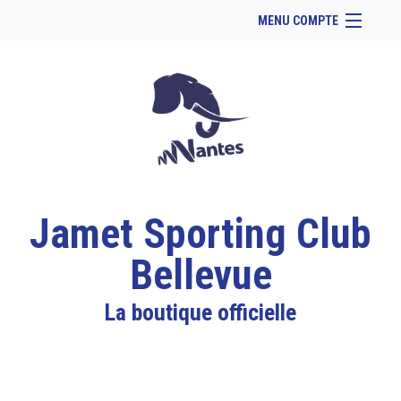
MENU COMPTE
Accueil
Site Web du club
Facebook
Se connecter
Panier (
vide
)
Jamet Sporting Club
Bellevue
La boutique officielle