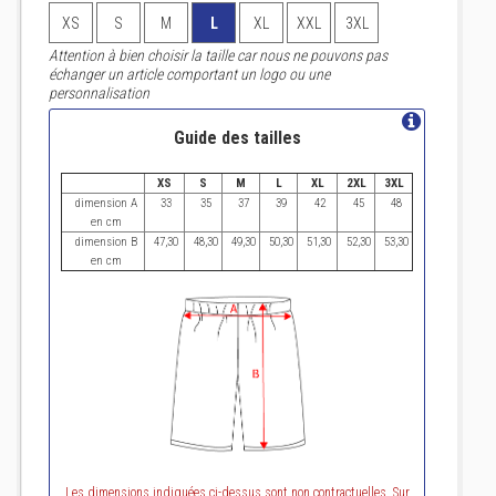
XS
S
M
L
XL
XXL
3XL
Attention à bien choisir la taille car nous ne pouvons pas
échanger un article comportant un logo ou une
personnalisation
Guide des tailles
XS
S
M
L
XL
2XL
3XL
dimension A
33
35
37
39
42
45
48
en cm
dimension B
47,30
48,30
49,30
50,30
51,30
52,30
53,30
en cm
Les dimensions indiquées ci-dessus sont non contractuelles. Sur