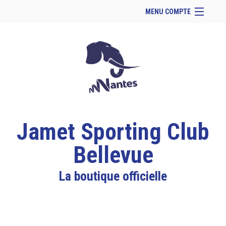
MENU COMPTE
Accueil
Site Web du club
Facebook
Se connecter
Panier (
vide
)
Jamet Sporting Club
Bellevue
La boutique officielle