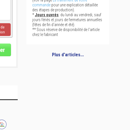
(voir la page
Le traitement de votre
commande
pour une explication détaillée
des étapes de production).
*
Jours ouvrés
: du lundi au vendredi, sauf
jours fériés et jours de fermetures annuelles
(fêtes de fin d'année et été).
u de
** Sous réserve de disponibilité de l'article
ion
chez le fabricant
er
Plus d'articles...