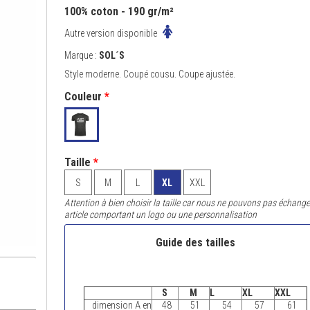
100% coton - 190 gr/m²
Autre version disponible
Marque :
SOL´S
Style moderne. Coupé cousu. Coupe ajustée.
Couleur
*
Taille
*
S
M
L
XL
XXL
Attention à bien choisir la taille car nous ne pouvons pas échange
article comportant un logo ou une personnalisation
Guide des tailles
S
M
L
XL
XXL
dimension A en
48
51
54
57
61