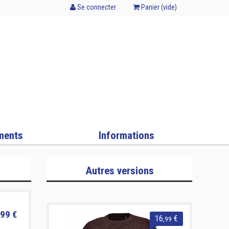
Se connecter
Panier (
vide
)
ments
Informations
Autres versions
99 €
16
€
,99